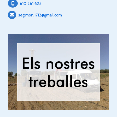
610 261 625
segimon.1712
gmail.com