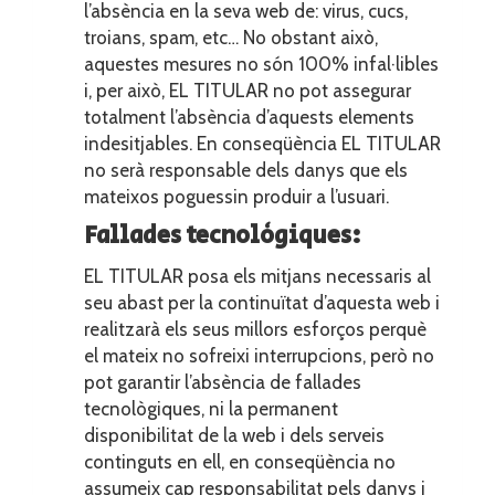
l’absència en la seva web de: virus, cucs,
troians, spam, etc… No obstant això,
aquestes mesures no són 100% infal·libles
i, per això, EL TITULAR no pot assegurar
totalment l’absència d’aquests elements
indesitjables. En conseqüència EL TITULAR
no serà responsable dels danys que els
mateixos poguessin produir a l’usuari.
Fallades tecnològiques:
EL TITULAR posa els mitjans necessaris al
seu abast per la continuïtat d’aquesta web i
realitzarà els seus millors esforços perquè
el mateix no sofreixi interrupcions, però no
pot garantir l’absència de fallades
tecnològiques, ni la permanent
disponibilitat de la web i dels serveis
continguts en ell, en conseqüència no
assumeix cap responsabilitat pels danys i