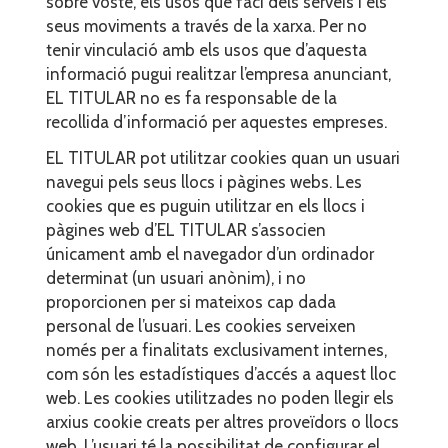
sobre vostè, els usos que faci dels serveis i els
seus moviments a través de la xarxa. Per no
tenir vinculació amb els usos que d’aquesta
informació pugui realitzar l’empresa anunciant,
EL TITULAR no es fa responsable de la
recollida d’informació per aquestes empreses.
EL TITULAR pot utilitzar cookies quan un usuari
navegui pels seus llocs i pàgines webs. Les
cookies que es puguin utilitzar en els llocs i
pàgines web d’EL TITULAR s’associen
únicament amb el navegador d’un ordinador
determinat (un usuari anònim), i no
proporcionen per si mateixos cap dada
personal de l’usuari. Les cookies serveixen
només per a finalitats exclusivament internes,
com són les estadístiques d’accés a aquest lloc
web. Les cookies utilitzades no poden llegir els
arxius cookie creats per altres proveïdors o llocs
web. L’usuari té la possibilitat de configurar el