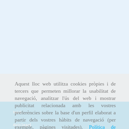
Aquest lloc web utilitza cookies pròpies i de
tercers que permeten millorar la usabilitat de
navegació, analitzar l'ús del web i mostrar
publicitat relacionada amb les vostres
preferències sobre la base d'un perfil elaborat a
Inici
partir dels vostres hàbits de navegació (per
Avís legal
exemple, pàgines visitades).
Política de