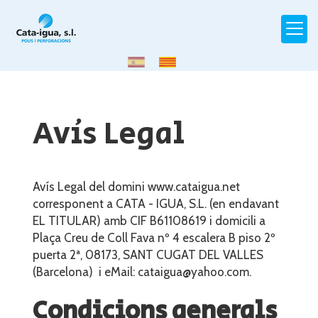
Avís Legal
Avís Legal del domini
www.cataigua.net
corresponent a
CATA - IGUA, S.L.
(en endavant
EL TITULAR) amb CIF
B61108619
i domicili a
Plaça Creu de Coll Fava nº 4 escalera B piso 2º
puerta 2ª
,
08173
,
SANT CUGAT DEL VALLES
(
Barcelona
) i eMail:
cataigua@yahoo.com
.
Condicions generals