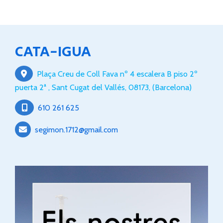
CATA-IGUA
Plaça Creu de Coll Fava nº 4 escalera B piso 2º
puerta 2ª ,
Sant Cugat del Vallés
,
08173
,
(Barcelona)
610 261 625
segimon.1712
gmail.com